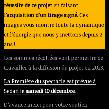
réussite de ce projet
en faisant
l’acquisition d’un tirage signé.
Ces
images vous montre toute la dynamique
et l’énergie que nous y mettons depuis 2
ans !
Les sommes récoltées vont permettre de
travailler à la diffusion du projet en 2023.
La Première du
spectacle est prévue à
Sedan le
samedi 10 décembre
.
D’avance merci pour votre soutien.